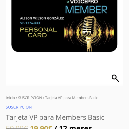
Inicio
/
SUSCRIPCIÓN
/ Tarjeta VP para Members Basic
SUSCRIPCIÓN
Tarjeta VP para Members Basic
50,00
€
19,90
€
/ 12 meses