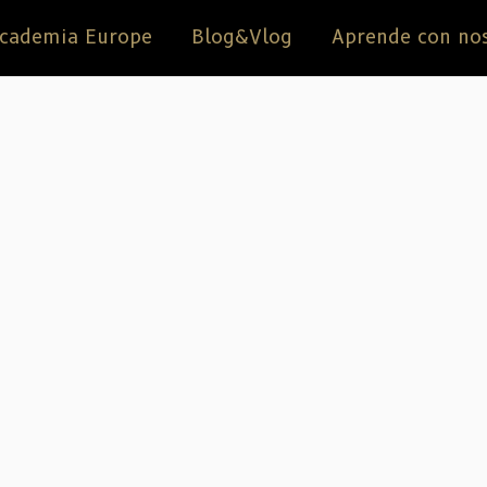
cademia Europe
Blog&Vlog
Aprende con no